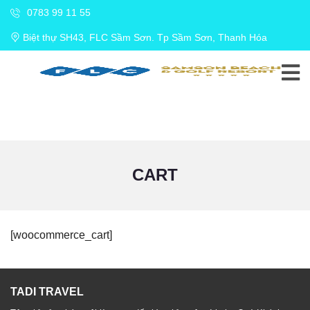
0783 99 11 55
Biệt thự SH43, FLC Sầm Sơn. Tp Sầm Sơn, Thanh Hóa
CART
[woocommerce_cart]
TADI TRAVEL