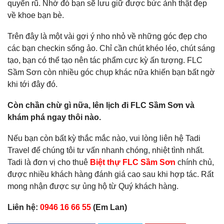
quyến rũ. Nhờ đó bạn sẽ lưu giữ được bức ảnh thật đẹp
về khoe bạn bè.
Trên đây là một vài gợi ý nho nhỏ về những góc đẹp cho
các bạn checkin sống ảo. Chỉ cần chút khéo léo, chút sáng
tạo, bạn có thể tạo nên tác phẩm cực kỳ ấn tượng. FLC
Sầm Sơn còn nhiều góc chụp khác nữa khiến bạn bất ngờ
khi tới đây đó.
Còn chần chừ gì nữa, lên lịch đi FLC Sầm Sơn và
khám phá ngay thôi nào.
Nếu bạn còn bất kỳ thắc mắc nào, vui lòng liên hệ Tadi
Travel để chúng tôi tư vấn nhanh chóng, nhiệt tình nhất.
Tadi là đơn vị cho thuê
Biệt thự FLC Sầm Sơn
chính chủ,
được nhiều khách hàng đánh giá cao sau khi hợp tác. Rất
mong nhận được sự ủng hộ từ Quý khách hàng.
Liên hệ:
0946 16 66 55
(Em Lan)