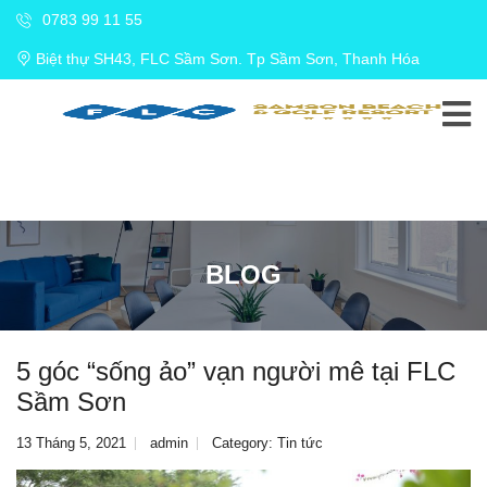
0783 99 11 55
Biệt thự SH43, FLC Sầm Sơn. Tp Sầm Sơn, Thanh Hóa
BLOG
5 góc “sống ảo” vạn người mê tại FLC
Sầm Sơn
13 Tháng 5, 2021
admin
Category:
Tin tức