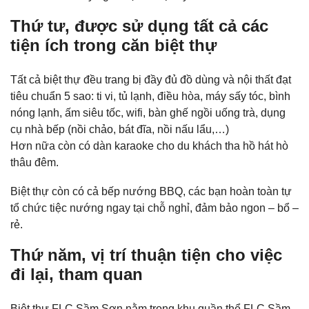
Thứ tư, được sử dụng tất cả các
tiện ích trong căn biệt thự
Tất cả biệt thự đều trang bị đầy đủ đồ dùng và nội thất đạt
tiêu chuẩn 5 sao: ti vi, tủ lạnh, điều hòa, máy sấy tóc, bình
nóng lạnh, ấm siêu tốc, wifi, bàn ghế ngồi uống trà, dụng
cụ nhà bếp (nồi chảo, bát đĩa, nồi nấu lẩu,…)
Hơn nữa còn có dàn karaoke cho du khách tha hồ hát hò
thâu đêm.
Biệt thự còn có cả bếp nướng BBQ, các bạn hoàn toàn tự
tổ chức tiệc nướng ngay tại chỗ nghỉ, đảm bảo ngon – bổ –
rẻ.
Thứ năm, vị trí thuận tiện cho việc
đi lại, tham quan
Biệt thự FLC Sầm Sơn nằm trong khu quần thể FLC Sầm