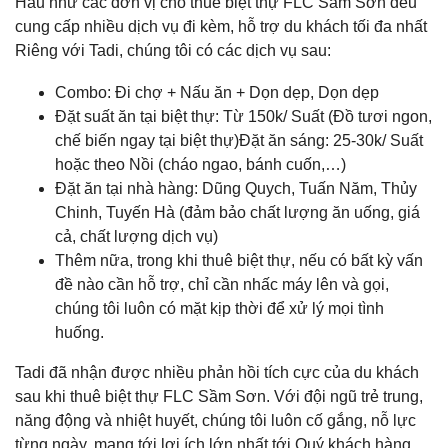
Hầu như các đơn vị cho thuê biệt thự FLC Sầm Sơn đều
cung cấp nhiều dịch vụ đi kèm, hỗ trợ du khách tối đa nhất
Riêng với Tadi, chúng tôi có các dịch vụ sau:
Combo: Đi chợ + Nấu ăn + Dọn dẹp, Dọn dẹp
Đặt suất ăn tại biệt thự: Từ 150k/ Suất (Đồ tươi ngon,
chế biến ngay tại biệt thự)Đặt ăn sáng: 25-30k/ Suất
hoặc theo Nồi (cháo ngao, bánh cuốn,…)
Đặt ăn tại nhà hàng: Dũng Quych, Tuấn Năm, Thủy
Chinh, Tuyến Hà (đảm bảo chất lượng ăn uống, giá
cả, chất lượng dịch vụ)
Thêm nữa, trong khi thuê biệt thự, nếu có bất kỳ vấn
đề nào cần hỗ trợ, chỉ cần nhấc máy lên và gọi,
chúng tôi luôn có mặt kịp thời để xử lý mọi tình
huống.
Tadi đã nhận được nhiều phản hồi tích cực của du khách
sau khi thuê biệt thự FLC Sầm Sơn. Với đội ngũ trẻ trung,
năng động và nhiệt huyết, chúng tôi luôn cố gắng, nỗ lực
từng ngày, mang tới lợi ích lớn nhất tới Quý khách hàng.