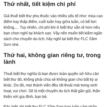
Thứ nhất, tiết kiệm chi phí
Giá thuê biệt thự phụ thuộc vào nhiều yếu tố như: mùa cao
điểm hay thấp điểm, cuối tuần hay giữa tuần, có bể bơi
không,… Tuy nhiên, chi phí khi ở biệt thự vẫn rẻ hơn nếu
bạn chọn nghỉ tại khách sạn. Vậy nên muốn tiết kiệm ngân
sách cho chuyến du lịch, hãy nghỉ tại biệt thự FLC Sầm
Sơn nhé.
Thứ hai, không gian riêng tư, trong
lành
Thuê biệt thự nghĩa là bạn được toàn quyền sở hữu căn
biệt thự đó, không phải chia sẻ không gian cho bất kỳ ai
khác. Do đó, mọi thành viên đều rất thoải mái trong sinh
hoạt, vui chơi. Sẽ là một chuyến du lịch thật gần gũi, thân
thiện với gia đình, bạn bè.
Đặc biệt, tới biệt thự FLC Sầm Sơn bạn luôn cảm nhận